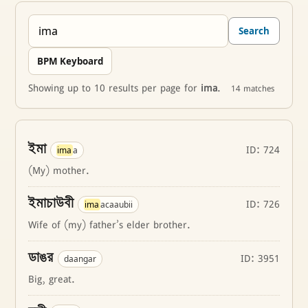
Search
BPM Keyboard
Showing up to 10 results per page for
ima
.
14 matches
ইমা
ID: 724
ima
a
(My) mother.
ইমাচাউবী
ID: 726
ima
acaaubii
Wife of (my) father’s elder brother.
ডাঙর
ID: 3951
daangar
Big, great.