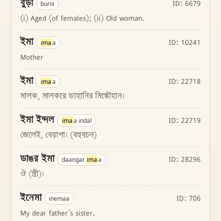
বুড়ী
ID: 6679
buriii
(i) Aged (of females); (ii) Old woman.
ইমা
ID: 10241
ima
a
Mother
ইমা
ID: 22718
ima
a
মালক, মালকরে ডাহানির মিঙ্কৌহান।
ইমা ইন্দল
ID: 22719
ima
a indal
জেলেই, বেয়াপা। (বহুবচন)
ডাঙর ইমা
ID: 28296
daangar
ima
a
ঔ (স্ত্রী)।
ইনেমা
ID: 706
inemaa
My dear father’s sister.