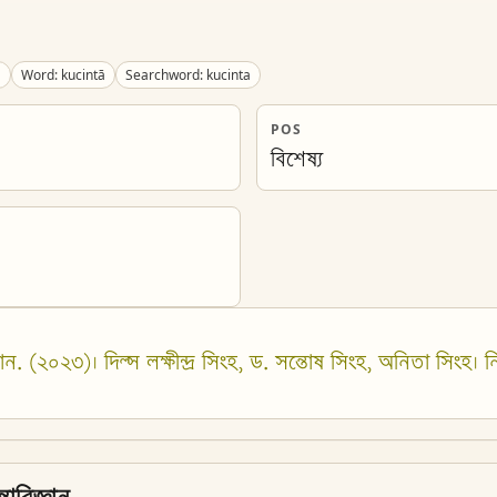
a
Word: kucintā
Searchword: kucinta
POS
বিশেষ্য
ান. (২০২৩)। দিল্স লক্ষীন্দ্র সিংহ, ড. সন্তোষ সিংহ, অনিতা সিংহ। নিখি