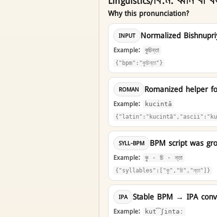
Linguistics/বি.ম. ধ্বনি বা খন্
Why this pronunciation?
Normalized Bishnupr
INPUT
Example:
কুচিন্তা
{"bpm":"কুচিন্তা"}
Romanized helper f
ROMAN
Example:
kucintā
{"latin":"kucintā","ascii":"ku
BPM script was gro
SYLL-BPM
Example:
কু · চি · ন্তা
{"syllables":["কু","চি","ন্তা"]}
Stable BPM → IPA conve
IPA
Example:
kut͡ʃintaː