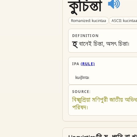
কুচিন্তা
Romanized: kucintaa
ASCII: kucinta
DEFINITION
হ
বানেই চিন্তা, অসৎ চিন্তা। 
IPA
(RULE)
kut͡ʃintaː
SOURCE:
বিষ্ণুপ্রিয়া মণিপুরী জাতীয় অভিধ
পরিষদ।