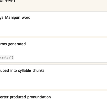
তাবিজ্ঞান
iya Manipuri word
orms generated
cintaa"}
uped into syllable chunks
rter produced pronunciation