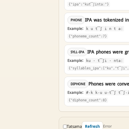
{"ipa":"kut͡ʃintaː"}
IPA was tokenized i
PHONE
Example:
k u t͡ʃ i n t aː
{"phoneme_count":7}
IPA phones were gro
SYLL-IPA
Example:
ku · t͡ʃi · ntaː
{"syllables_ipa":["ku","t͡ʃi",
Phones were conver
DIPHONE
Example:
#-k k-u u-t͡ʃ t͡ʃ-
{"diphone_count":8}
Tatsama
Error
Refresh