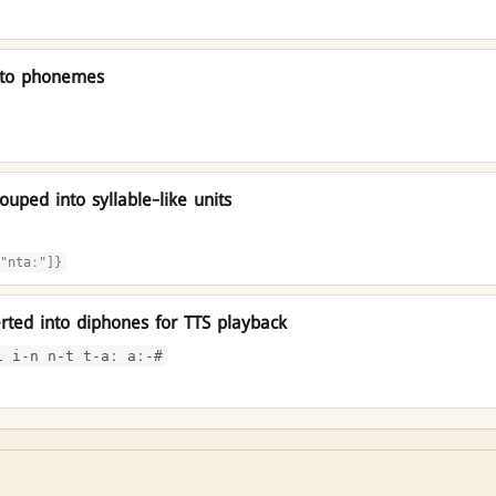
nto phonemes
uped into syllable-like units
"ntaː"]}
ted into diphones for TTS playback
i i-n n-t t-aː aː-#