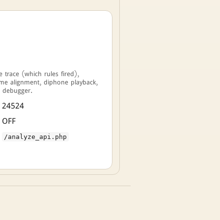
 trace (which rules fired),
 alignment, diphone playback,
p debugger.
24524
OFF
/analyze_api.php