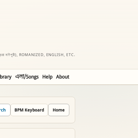
রিয়া মণিপুরী), ROMANIZED, ENGLISH, ETC.
ibrary
এলা/Songs
Help
About
rch
BPM Keyboard
Home