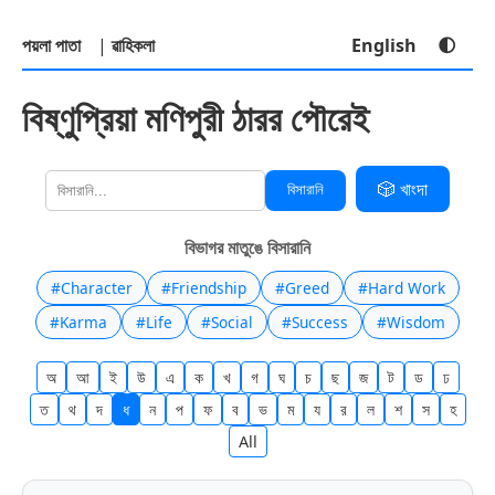
পয়লা পাতা
|
ৱাহিকলা
English
🌓
বিষ্ণুপ্রিয়া মণিপুরী ঠারর পৌরেই
🎲 খাংদা
বিসারানি
বিভাগর মাতুঙে বিসারানি
#Character
#Friendship
#Greed
#Hard Work
#Karma
#Life
#Social
#Success
#Wisdom
অ
আ
ই
উ
এ
ক
খ
গ
ঘ
চ
ছ
জ
ট
ড
ঢ
ত
থ
দ
ধ
ন
প
ফ
ব
ভ
ম
য
র
ল
শ
স
হ
All