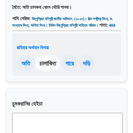
মৈতৈ:
অতি চালকনা খোংদ থৌরি পানবা।
পাসি লেরিক:
বিষ্ণুপ্রিয়া মণিপুরী জাতীয় অভিধান. (২০২৩)। দিল্স লক্ষীন্দ্র সিংহ, ড.
পাতা:
সন্তোষ সিংহ, অনিতা সিংহ। নিখিল বিষ্ণুপ্রিয়া মণিপুরী সাহিত্য পরিষদ।
404
ৱাহিহার অর্থহান বিসারা
অতি
চালাকিত
গারে
দড়ি
চুমকরানির হেইচা