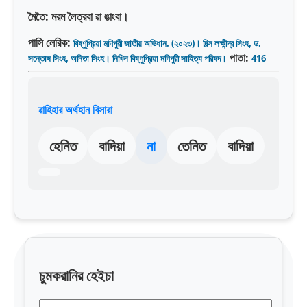
মৈতৈ:
মরম লৈত্রবা ৱা ঙাংবা।
পাসি লেরিক:
বিষ্ণুপ্রিয়া মণিপুরী জাতীয় অভিধান. (২০২৩)। দিল্স লক্ষীন্দ্র সিংহ, ড.
পাতা:
সন্তোষ সিংহ, অনিতা সিংহ। নিখিল বিষ্ণুপ্রিয়া মণিপুরী সাহিত্য পরিষদ।
416
ৱাহিহার অর্থহান বিসারা
হেনিত
বাদিয়া
না
তেনিত
বাদিয়া
চুমকরানির হেইচা