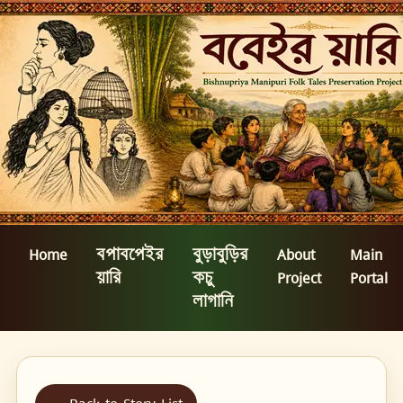
Home
বপাবপেইর
বুড়াবুড়ির
About
Main
য়ারি
কচু
Project
Portal
লাগানি