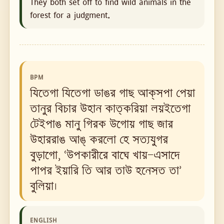
They both set off to find wild animals in the
forest for a judgment.
BPM
যিতেগা যিতেগা ডাঙর গাছ আক্‌সপা পেয়া
তানুর বিচার উহান কাত্‌করিয়া লয়ইতেগা
টেইপাঙ মানু গিরক উগোয় গাছ জার
উহাররাঙ আঙ্ করলো হে সত্যযুগর
বুড়াগো, ‘উপকারীরে বাঘে খায়—এসাদে
পাপর ইয়ারি তি আর তাউ হনেসত তা’
বুলিয়া।
ENGLISH