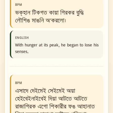
BPM
ভক্‌হান টিকগত কায়া গিরকর বুদ্ধি
লৌশিঙ মাঙনি অ'করলো।
ENGLISH
With hunger at its peak, he began to lose his
senses.
BPM
এসাদে দেইমেই সেইমেই অয়া
হেইবেইনাইবেই দিয়া আটতে আটতে
রাজাগিরক এগো শিকারীর ফঙ আহানাত