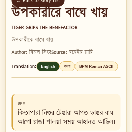
← Back to Story List
উপকারীরে বাঘে খায়
TIGER GRIPS THE BENEFACTOR
উপকারীকে বাঘে খায়
Author:
বিমল সিংহ
Source:
ববেইর য়ারি
Translation:
বাংলা
English
BPM Roman ASCII
BPM
কিতাপারা নিগুর টেঙারা আগত ডাঙর বাঘ
আগো রাজা পালয়া সময় আহানত আছিল।