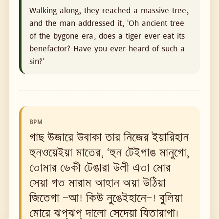
Walking along, they reached a massive tree,
and the man addressed it, 'Oh ancient tree
of the bygone era, does a tiger ever eat its
benefactor? Have you ever heard of such a
sin?'
BPM
গাছ উজারে উবাকা তার নিজের ইয়ারিহান
হুনওয়েইয়া মাতের, ‘হুন টেইপাঙ মানুগো,
তোমার ডেকী টেঙারা উলী এতা মোর
সেয়া গত মারাম আহান অয়া উঠিয়া
জিতেগা —আ! কিউ নুঙেইহানে—! বুলিয়া
মোরে ঝপ্‌ঝপ্ দালো সেদেয়া যিতারাগা।