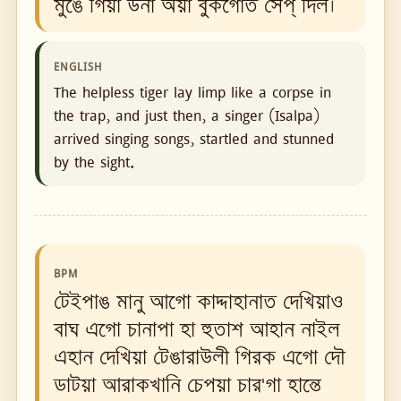
মুঙে গিয়া উনা অয়া বুকগোত সেপ্ দিল।
ENGLISH
The helpless tiger lay limp like a corpse in
the trap, and just then, a singer (Isalpa)
arrived singing songs, startled and stunned
by the sight.
BPM
টেইপাঙ মানু আগো কাদ্দাহানাত দেখিয়াও
বাঘ এগো চানাপা হা হুতাশ আহান নাইল
এহান দেখিয়া টেঙারাউলী গিরক এগো দৌ
ডাটয়া আরাকখানি চেপয়া চার'গা হান্তে