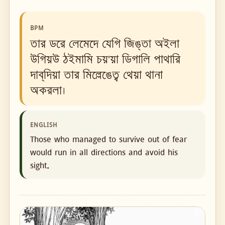
BPM
তার ডরে লেমেদে যেগি জিঙ্‌তা অইলা
উগিয়উ ঠ‌ইমামি চয়'য়া ডিগালি পাথারি
দাব্‌দিয়া তার মিল্লেঙেত্ব থেয়া থানা
অকরলা।
ENGLISH
Those who managed to survive out of fear
would run in all directions and avoid his
sight.