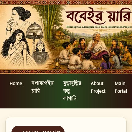
Home
বপাবপেইর
বুড়াবুড়ির
About
Main
য়ারি
কচু
Project
Portal
লাগানি