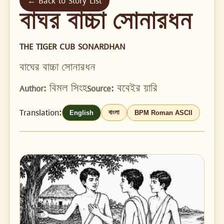
← Back to Story List
বাঘর বাচ্চা সোনারধন
THE TIGER CUB SONARDHAN
বাঘের বাচ্চা সোনারধন
Author:
বিমল সিংহ
Source:
ববেইর য়ারি
Translation:
বাংলা
English
BPM Roman ASCII