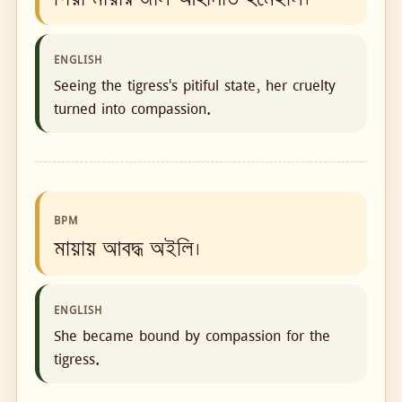
ENGLISH
Seeing the tigress's pitiful state, her cruelty
turned into compassion.
BPM
মায়ায় আবদ্ধ অইলি।
ENGLISH
She became bound by compassion for the
tigress.