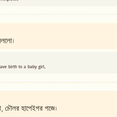
েললো।
ve birth to a baby girl.
ো, চৌলর হাপেইগর গজে।