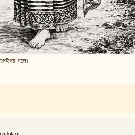
াপেইগর গজে।
ketplace.