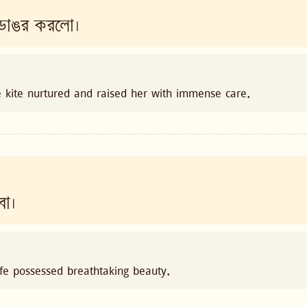
 ডাঙর করলো।
the kite nurtured and raised her with immense care.
বা।
e possessed breathtaking beauty.