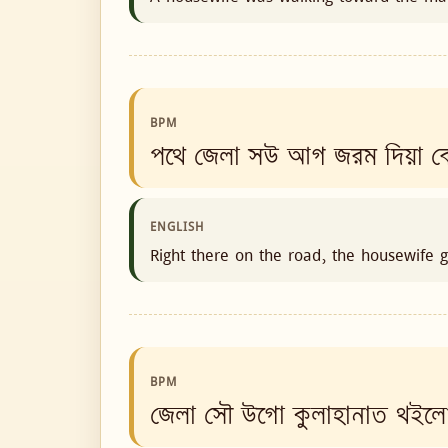
BPM
পথে জেলা সউ আগ জরম দিয়া ব
ENGLISH
Right there on the road, the housewife ga
BPM
জেলা সৌ উগো কুলাহানাত থইল