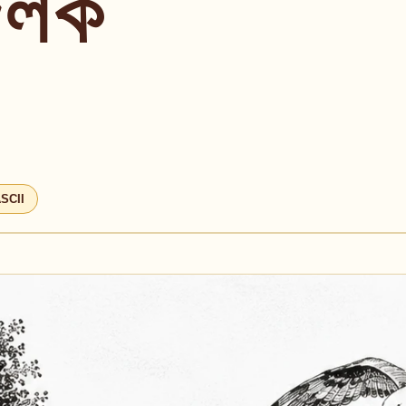
জিলক
SCII